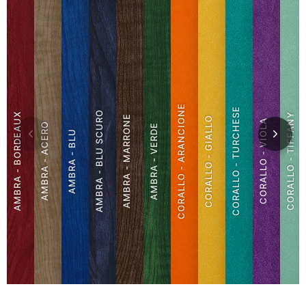
CORALLO - ARANCIONE
CORALLO - TURCHESE
AMBRA - BLU SCURO
AMBRA - BORDEAUX
CORALLO - TIFFANY
AMBRA - MARRONE
CORALLO - GIALLO
CORALLO - VIOLA
AMBRA - ACERO
AMBRA - VERDE
AMBRA - BLU