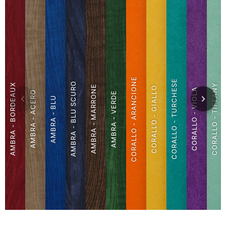
CORALLO - ARANCIONE
CORALLO - TURCHESE
AMBRA - BLU SCURO
AMBRA - BORDEAUX
CORALLO - TIFFANY
AMBRA - MARRONE
CORALLO - GIALLO
CORALLO - VIOLA
AMBRA - ACERO
AMBRA - VERDE
AMBRA - BLU